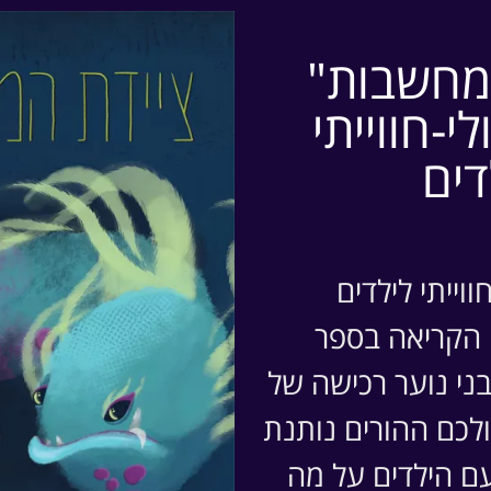
ל שונות, באופן שמאפשר לכל אחד למצוא את התרגול המתאי
מחשבות"
י-חווייתי
דים
ווייתי לילדים
 הקריאה בספר
ני נוער רכישה של
ים בקורס ומה מקבלים 
ולכם ההורים נותנת
עם הילדים על מה