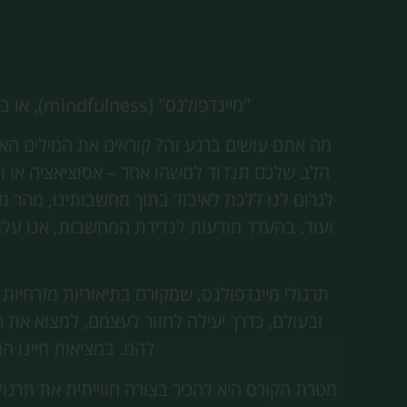
"מיינדפולנס" (mindfulness), או בעברית "קשיבות"; מונח שמשמעותו תשומת הלב ברגע הנוכחי, על כל המשתמע מכך.
מה אתם עושים ברגע זה? קוראים את המילים האל
הלב שלכם תנדוד למשהו אחר – אסוציאציה או ז
לגרום לנו ללכת לאיבוד בתוך מחשבותינו, מהר מ
ועוד. בהעדר מודעות לנדידת המחשבות, אנו עלול
תרגולי מיינדפולנס, שמקורם בתיאוריות מזרחיות 
ובעולם, כדרך יעילה לחזור לעצמם, למצוא את 
להם. במציאות חיינו ה
מטרת הקורס היא להכיר בצורה חווייתית את תרגול