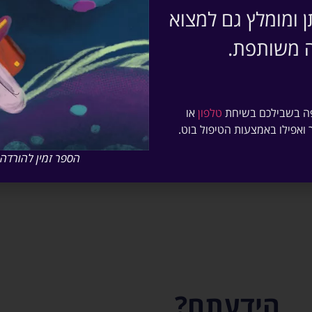
ן ומומלץ גם למצוא
נס?
ה משותפת.
פולנס ומקורותיה הבודהיסטיים.
 פה בשבילכם בשיחת
טלפון
או
ת
 ואפילו באמצעות הטיפול בוט.
ילדים
הספר זמין להורדה 
הידעתם?