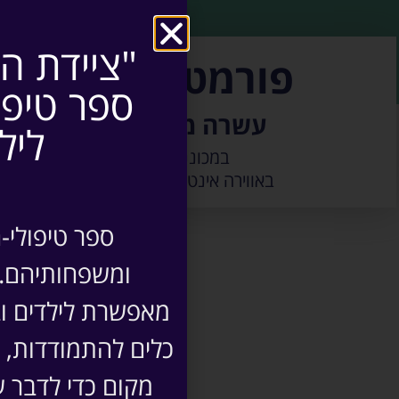
ונתנסה במגוון שיטות תרגו
"ציידת ה
פורמט הקורס
ספר טיפול
עשרה משתתפים
ליל
במכוננו בחיפה,
באווירה אינטימית ומשפחתית
ספר טיפולי-ח
ומשפחותיהם.​
מאפשרת לילדים וב
מה לומד
כלים להתמודדות, 
מקום כדי לדבר 