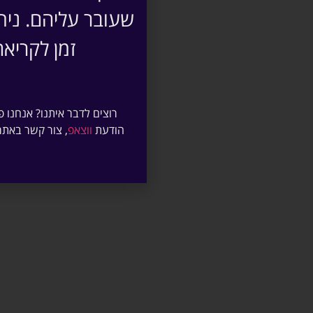
שעובר עליהם. נית
מהו מיינדפול
זמן לקריא
היכרות עם גישת המיינד
רוצים לדבר איתנו? אנחנו
כלים וטכניקו
הודעת
ווצאפ
, צור קשר באתר
מיינדפולנס ל