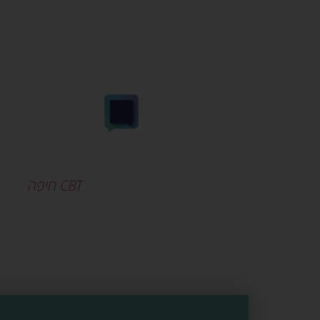
אנחנו פה בשבילכם, מת
טלפון אחד אל
CBT חיפה
ונוכל
אז יאללה, תתקשר
oshaher@gmail.com
0533542633