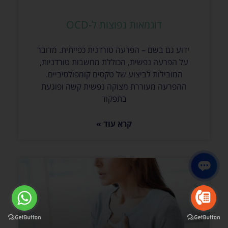
דוגמאות נפוצות ל-OCD
ידוע גם בשם – הפרעה טורדנית כפייתית. מדובר
על הפרעה נפשית, הכוללת מחשבות טורדניות,
המובילות לביצוע של טקסים קומפולסיביים.
ההפרעה מעוררת מצוקה נפשית קשה ופוגעת
בתפקוד
קרא עוד »