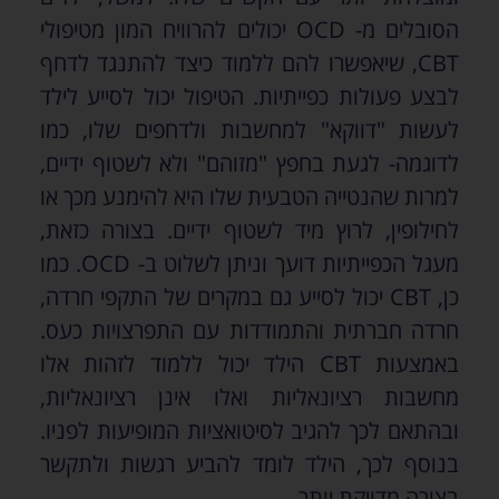
הסובלים מ- OCD יכולים להרוויח המון מטיפולי
CBT, שיאפשרו להם ללמוד כיצד להתנגד לדחף
לבצע פעולות כפייתיות. הטיפול יכול לסייע לילד
לעשות "דווקא" למחשבות ולדחפים שלו, כמו
לדוגמה- לגעת בחפץ "מזוהם" ולא לשטוף ידיים,
למרות שהנטייה הטבעית שלו היא להימנע מכך או
לחילופין, לרוץ מיד לשטוף ידיים. בצורה כזאת,
מעגל הכפייתיות דועך וניתן לשלוט ב- OCD. כמו
כן, CBT יכול לסייע גם במקרים של התקפי חרדה,
חרדה חברתית והתמודדות עם התפרצויות כעס.
באמצעות CBT הילד יכול ללמוד לזהות אלו
מחשבות רציונאליות ואלו אינן רציונאליות,
ובהתאם לכך להגיב לסיטואציות המופיעות לפניו.
בנוסף לכך, הילד לומד להביע רגשות ולתקשר
בצורה מדויקת יותר.