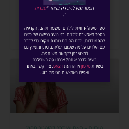
לא מעט ילדים ובני נוער סובלים מהפרעות דיכאון.
הספר זמין להורדה באתר "
עברית
ההפרעה מתבטאת בחוסר שקט, התפרצויות בכי,
".
עצבנות, דכדוך ולעיתים אף תלונות מרובות על
כאבים גופניים. אם בעבר
ספר טיפולי-חווייתי לילדים ומשפחותיהם.​ הקריאה
בספר מאפשרת לילדים ובני נוער רכישה של כלים
קרא עוד »
להתמודדות, ולכם ההורים נותנת מקום כדי לדבר
עם הילדים על מה שעובר עליהם. ניתן ומומלץ גם
למצוא זמן לקריאה משותפת.
רוצים לדבר איתנו? אנחנו פה בשבילכם
בשיחת
טלפון
או הודעת
ווצאפ
, צור קשר באתר
ואפילו באמצעות הטיפול בוט.
פוביות – האם יש דרך להיפטר מהן?